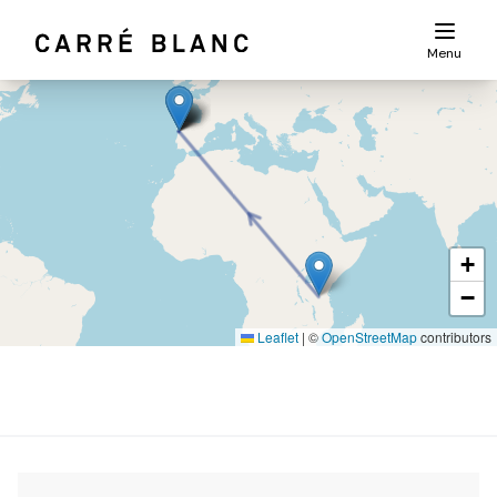
Menu
+
−
Leaflet
|
©
OpenStreetMap
contributors