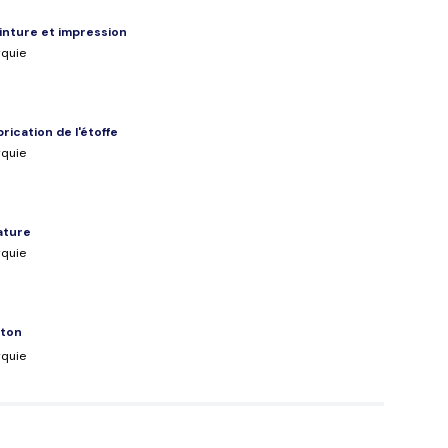
inture et impression
rquie
brication de l'étoffe
rquie
lature
rquie
ton
rquie