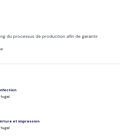
long du processus de production afin de garantir
e.
nfection
rtugal
inture et impression
rtugal