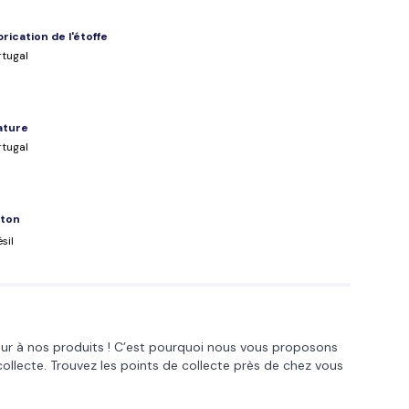
brication de l'étoffe
rtugal
lature
rtugal
ton
sil
œur à nos produits ! C’est pourquoi nous vous proposons
collecte. Trouvez les points de collecte près de chez vous