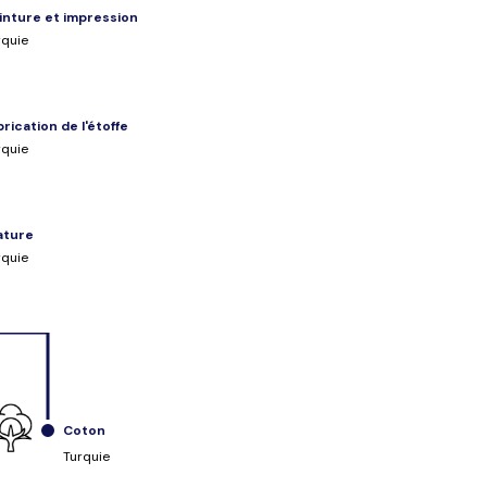
inture et impression
rquie
brication de l'étoffe
rquie
lature
rquie
Coton
Turquie